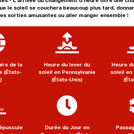
ales - L’arrivée du changement d’heure offre une c
ue le soleil se couchera beaucoup plus tard, donnan
des sorties amusantes ou aller manger ensemble !
ire de la
Heure du lever du
Heure d
e (États-
soleil en Pennsylvanie
soleil en
)
(États-Unis)
(Éta
épuscule
Durée du Jour en
Passag