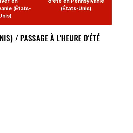
iver en
d'été en Pennsylvanie
anie (États-
(États-Unis)
Unis)
IS) / PASSAGE À L'HEURE D'ÉTÉ