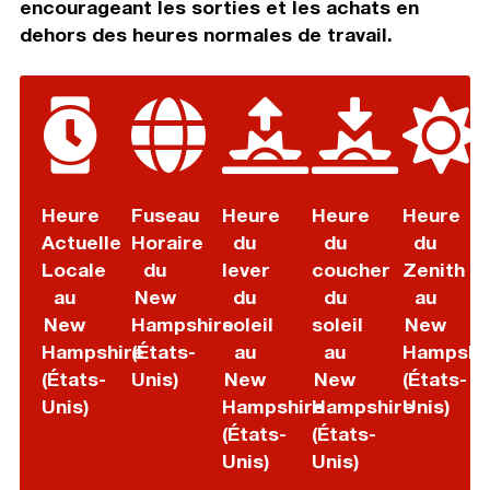
encourageant les sorties et les achats en
dehors des heures normales de travail.
Heure
Fuseau
Heure
Heure
Heure
Actuelle
Horaire
du
du
du
Locale
du
lever
coucher
Zenith
au
New
du
du
au
New
Hampshire
soleil
soleil
New
Hampshire
(États-
au
au
Hampshi
(États-
Unis)
New
New
(États-
Unis)
Hampshire
Hampshire
Unis)
(États-
(États-
Unis)
Unis)