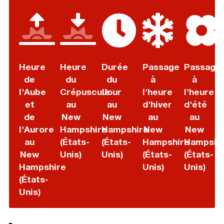
Heure
Heure
Durée
Passage
Passage
de
du
du
à
à
l'Aube
Crépuscule
Jour
l'heure
l'heure
et
au
au
d'hiver
d'été
de
New
New
au
au
l'Aurore
Hampshire
Hampshire
New
New
au
(États-
(États-
Hampshire
Hampshi
New
Unis)
Unis)
(États-
(États-
Hampshire
Unis)
Unis)
(États-
Unis)