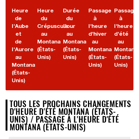
Heure
Heure
Durée
Passage
Passage
de
du
du
à
à
l'Aube
Crépuscule
Jour
l'heure
l'heure
et
au
au
d'hiver
d'été
de
Montana
Montana
au
au
l'Aurore
(États-
(États-
Montana
Montana
au
Unis)
Unis)
(États-
(États-
Montana
Unis)
Unis)
(États-
Unis)
TOUS LES PROCHAINS CHANGEMENTS
D'HEURE D'ÉTÉ MONTANA (ÉTATS-
UNIS) / PASSAGE À L'HEURE D'ÉTÉ
MONTANA (ÉTATS-UNIS)