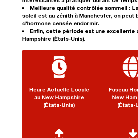
intéressantes à pratiquer durant ce temps
Meilleure qualité contrôlée sommeil : L
soleil est au zénith à Manchester, on peut
d'hormone censée endormir.
Enfin, cette période est une excellente
Hampshire (États-Unis).
Heure Actuelle Locale
Fuseau Hor
au New Hampshire
New Hamp
(États-Unis)
(États-