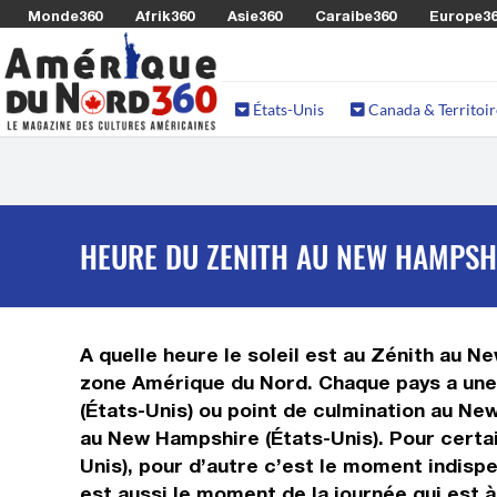
Monde360
Afrik360
Asie360
Caraibe360
Europe3
États-Unis
Canada & Territoir
HEURE DU ZENITH AU NEW HAMPSHI
A quelle heure le soleil est au Zénith au N
zone Amérique du Nord. Chaque pays a une h
(États-Unis) ou point de culmination au New 
au New Hampshire (États-Unis). Pour certai
Unis), pour d’autre c’est le moment indispe
est aussi le moment de la journée qui est à