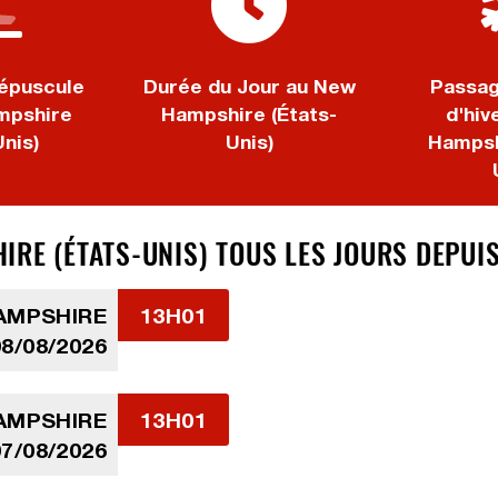
épuscule
Durée du Jour au New
Passag
mpshire
Hampshire (États-
d'hiv
Unis)
Unis)
Hampsh
IRE (ÉTATS-UNIS) TOUS LES JOURS DEPUI
AMPSHIRE
13H01
08/08/2026
AMPSHIRE
13H01
07/08/2026