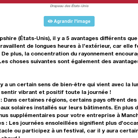
Drapeau des États-Unis
Agrandir l'image
shire (États-Unis), il y a 5 avantages différents qu
ravaillent de longues heures à l’extérieur, car elle
f. De plus, la concentration du rayonnement encour
 Les choses suivantes sont également des avantages
l y a un certain sens de bien-être qui vient avec la 
entir vibrant et positif toute la journée !
 Dans certaines régions, certains pays offrent des
eaux solaires installés sur leurs bâtiments. En plus
nus supplémentaires pour votre entreprise à Manch
s : Les journées ensoleillées signifient plus d’occas
acle ou participez à un festival, car il y aura certa