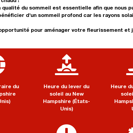
 chaud !
a qualité du sommeil est essentielle afin que nous 
 bénéficier d'un sommeil profond car les rayons sola
 opportunité pour aménager votre fleurissement et j
aire du
Heure du lever du
Heure d
shire
soleil au New
sole
Unis)
Hampshire (États-
Hampsh
Unis)