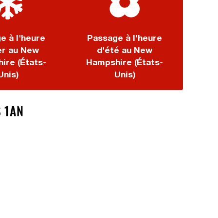
e à l'heure
Passage à l'heure
er au New
d'été au New
ire (États-
Hampshire (États-
Unis)
Unis)
S 1AN