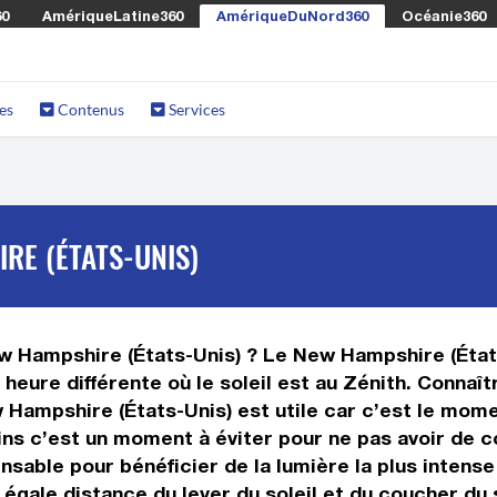
60
AmériqueLatine360
AmériqueDuNord360
Océanie360
es
Contenus
Services
RE (ÉTATS-UNIS)
ew Hampshire (États-Unis) ? Le New Hampshire (États
eure différente où le soleil est au Zénith. Connaî
Hampshire (États-Unis) est utile car c’est le moment
ns c’est un moment à éviter pour ne pas avoir de c
nsable pour bénéficier de la lumière la plus intens
 égale distance du lever du soleil et du coucher du