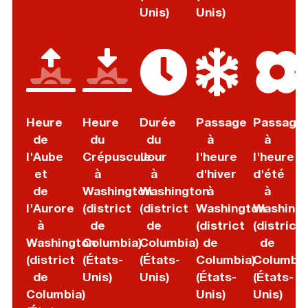
Unis)
Unis)
Heure
Heure
Durée
Passage
Passage
de
du
du
à
à
l'Aube
Crépuscule
Jour
l'heure
l'heure
et
à
à
d'hiver
d'été
de
Washington
Washington
à
à
l'Aurore
(district
(district
Washington
Washing
à
de
de
(district
(district
Washington
Columbia)
Columbia)
de
de
(district
(États-
(États-
Columbia)
Columbia
de
Unis)
Unis)
(États-
(États-
Columbia)
Unis)
Unis)