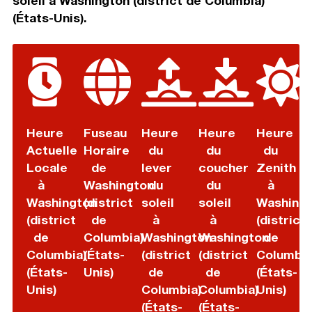
soleil à Washington (district de Columbia)
(États-Unis).
Heure
Fuseau
Heure
Heure
Heure
Actuelle
Horaire
du
du
du
Locale
de
lever
coucher
Zenith
à
Washington
du
du
à
Washington
(district
soleil
soleil
Washing
(district
de
à
à
(district
de
Columbia)
Washington
Washington
de
Columbia)
(États-
(district
(district
Columbia
(États-
Unis)
de
de
(États-
Unis)
Columbia)
Columbia)
Unis)
(États-
(États-