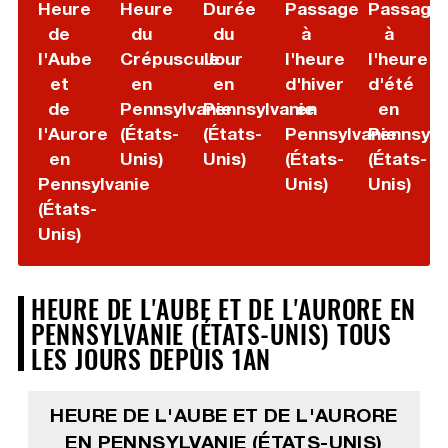
Heure
Heure
Durée
Passage
Passage
de
du
du
à
à
l'Aube
Crépuscule
Jour
l'heure
l'heure
et
en
en
d'hiver
d'été
de
Pennsylvanie
Pennsylvanie
en
en
l'Aurore
(États-
(États-
Pennsylvanie
Pennsylv
en
Unis)
Unis)
(États-
(États-
Pennsylvanie
Unis)
Unis)
(États-
Unis)
HEURE DE L'AUBE ET DE L'AURORE EN
PENNSYLVANIE (ÉTATS-UNIS) TOUS
LES JOURS DEPUIS 1AN
HEURE DE L'AUBE ET DE L'AURORE
EN PENNSYLVANIE (ÉTATS-UNIS)