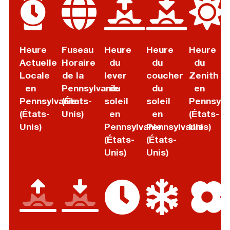
Heure
Fuseau
Heure
Heure
Heure
Actuelle
Horaire
du
du
du
Locale
de la
lever
coucher
Zenith
en
Pennsylvanie
du
du
en
Pennsylvanie
(États-
soleil
soleil
Pennsylv
(États-
Unis)
en
en
(États-
Unis)
Pennsylvanie
Pennsylvanie
Unis)
(États-
(États-
Unis)
Unis)