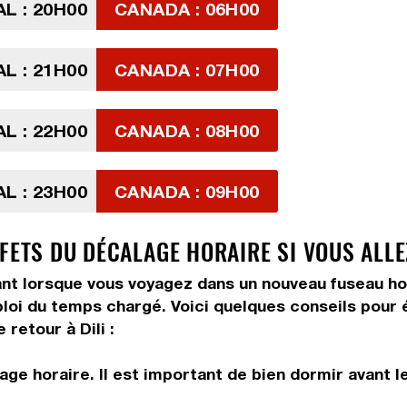
L : 20H00
CANADA : 06H00
L : 21H00
CANADA : 07H00
L : 22H00
CANADA : 08H00
L : 23H00
CANADA : 09H00
FETS DU DÉCALAGE HORAIRE SI VOUS ALLEZ
 lorsque vous voyagez dans un nouveau fuseau horair
ploi du temps chargé. Voici quelques conseils pour é
retour à Dili :
ge horaire. Il est important de bien dormir avant l