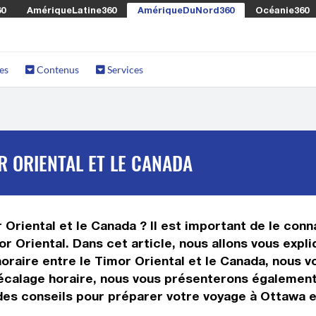
60
AmériqueLatine360
AmériqueDuNord360
Océanie360
es
Contenus
Services
R ORIENTAL ET LE CANADA
Oriental et le Canada ? Il est important de le connaî
 Oriental. Dans cet article, nous allons vous expliq
raire entre le Timor Oriental et le Canada, nous vo
 décalage horaire, nous vous présenterons égalemen
 des conseils pour préparer votre voyage à Ottawa et