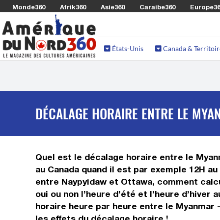
Monde360
Afrik360
Asie360
Caraibe360
Europe3
États-Unis
Canada & Territoir
DÉCALAGE HORAIRE ENTRE LE MYAN
Quel est le décalage horaire entre le Myanm
au Canada quand il est par exemple 12H au 
entre Naypyidaw et Ottawa, comment calcul
oui ou non l’heure d’été et l’heure d’hive
horaire heure par heure entre le Myanmar -
les effets du décalage horaire !