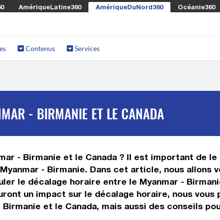
60
AmériqueLatine360
AmériqueDuNord360
Océanie360
es
Contenus
Services
MAR - BIRMANIE ET LE CANADA
ar - Birmanie et le Canada ? Il est important de le c
Myanmar - Birmanie. Dans cet article, nous allons v
er le décalage horaire entre le Myanmar - Birmanie
r auront un impact sur le décalage horaire, nous vo
 Birmanie et le Canada, mais aussi des conseils po