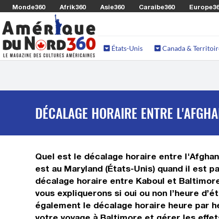
Monde360
Afrik360
Asie360
Caraibe360
Europe3
États-Unis
Canada & Territoir
DÉCALAGE HORAIRE ENTRE L'AFGHA
Quel est le décalage horaire entre l'Afghani
est au Maryland (États-Unis) quand il est p
décalage horaire entre Kaboul et Baltimore
vous expliquerons si oui ou non l’heure d’é
également le décalage horaire heure par he
votre voyage à Baltimore et gérer les effet