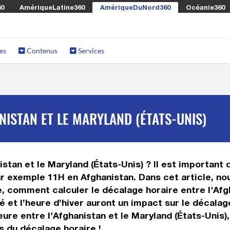
60
AmériqueLatine360
AmériqueDuNord360
Océanie360
es
Contenus
Services
NISTAN ET LE MARYLAND (ÉTATS-UNIS)
stan et le Maryland (États-Unis) ? Il est important d
ar exemple 11H en Afghanistan. Dans cet article, nou
, comment calculer le décalage horaire entre l'Afgh
té et l’heure d’hiver auront un impact sur le décal
ure entre l'Afghanistan et le Maryland (États-Unis)
s du décalage horaire !